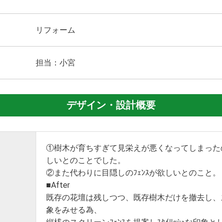
リフォーム
担当：小宮
デザイン・設計概要
①樹木が育ちすぎて見栄えが悪くなってしまった
しいとのことでした。
②また代わりに目隠しのﾌｪﾝｽが欲しいとのこと。
■After
既存の花壇は残しつつ、既存樹木だけを撤去し、
象をみせる為、