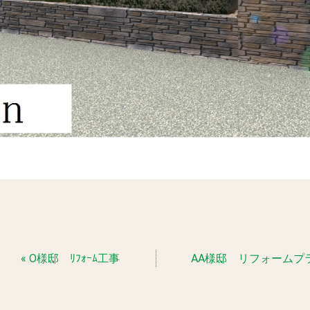
« O様邸 ﾘﾌｫｰﾑ工事
AA様邸 リフォームプラ