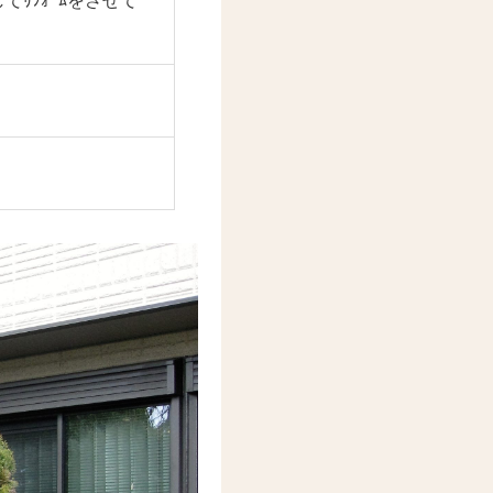
てﾘﾌｫｰﾑをさせて