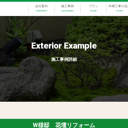
会社案内
施工事例
プラン
外構工事の流
COMPANY
construction
PLAN
FLOW
Exterior Example
施工事例詳細
W様邸 花壇リフォーム